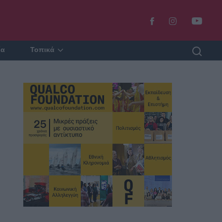
ία
Τοπικά