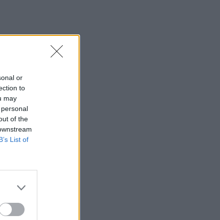
sonal or
ection to
ou may
 personal
out of the
 downstream
B’s List of