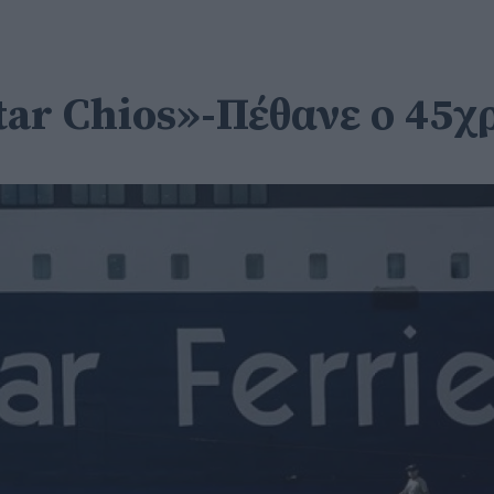
tar Chios»-Πέθανε ο 45χ