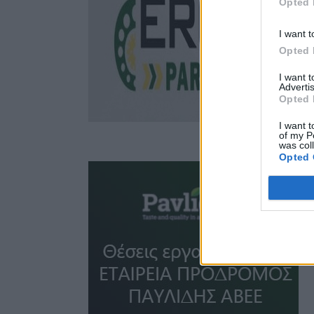
Opted 
I want t
Opted 
I want 
Advertis
Opted 
I want t
of my P
was col
Opted 