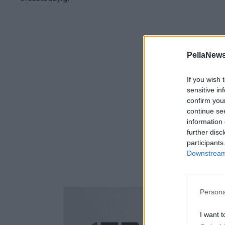
PellaNews
If you wish 
sensitive in
confirm you
continue se
information 
further disc
participants
Downstream 
Persona
I want t