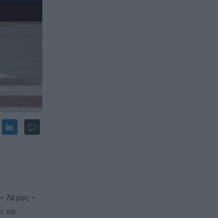
– Λέρος –
ι να