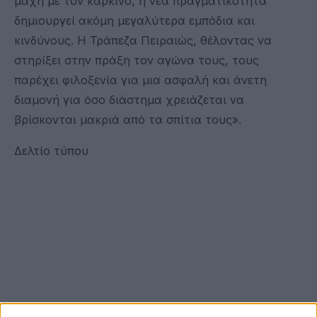
μάχη με τον καρκίνο, η νέα πραγματικότητα
δημιουργεί ακόμη μεγαλύτερα εμπόδια και
κινδύνους. Η Τράπεζα Πειραιώς, θέλοντας να
στηρίξει στην πράξη τον αγώνα τους, τους
παρέχει φιλοξενία για μια ασφαλή και άνετη
διαμονή για όσο διάστημα χρειάζεται να
βρίσκονται μακριά από τα σπίτια τους».
Δελτίο τύπου