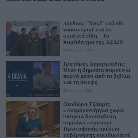
Δένδιας: ”Χακί” καλάθι
νοικοκυριού και σε
σχολικά είδη – Το
παράδειγμα της ΑΣΔΙΘ
08 Αυγούστου 2026
Γρηγόρης Δημητριάδης:
Όταν η δημόσια παρουσία
περνά μέσα από τα βιβλία
και τη σκέψη
08 Αυγούστου 2026
Θεοδώρα Τζάκρη:
«Ανεμογεννήτρια χωρίς
υπόγεια διασύνδεση
σημαίνει πυρκαγιά-
Πρωτοφανής αμέλεια
κυβέρνησης και ιδιωτικού