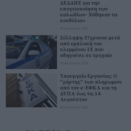
ΔΕΔΔΗΕ για την
υπογειοποίηση των
καλωδίων- Χάθηκαν τα
κονδύλια»
08 Αυγούστου 2026
Σύλληψη 37χρονου μετά
από εμπλοκή του
κλεμμένου ΙΧ που
οδηγούσε σε τροχαίο
08 Αυγούστου 2026
Υπουργείο Εργασίας: Ο
“χάρτης” των πληρωμών
από τον e-ΕΦΚΑ και τη
ΔΥΠΑ έως τις 14
Αυγούστου
08 Αυγούστου 2026