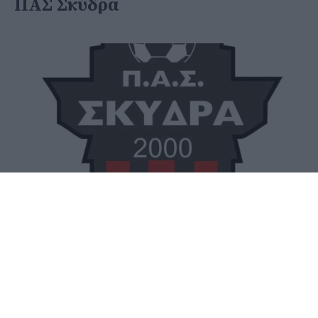
ΠΑΣ Σκύδρα
07 Ιουνίου 2020 - 09:33
PellaNews Team
Ανακοίνωση δια του Προέδρου του
εξέδωσε ο ΠΑΣ Σκύδρας, για Γενική
Συνέλευση που πρόκειται να γίνει