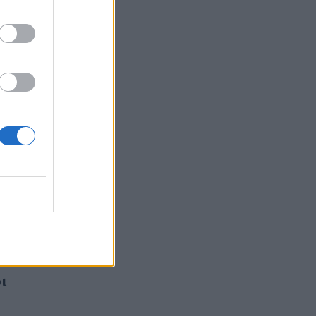
ηθεί με
ναι
Ο
 που θα
τα. Αν
ίου
 οποίος
ίο. Δεν
ι