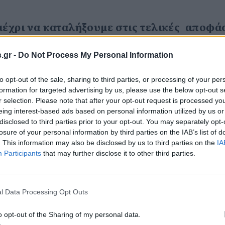
έχρι να καταλήξουμε στις τελικές αποφάσ
τε οποιαδήποτε εκτίμηση είναι επισφαλής
ούν απέχουν από την πραγματικότητα. Η λ
.gr -
Do Not Process My Personal Information
του μήνα, αφορά τις χώρες από όπου θα μπ
to opt-out of the sale, sharing to third parties, or processing of your per
ιατυπώσεις. Θα ελέγχονται δειγματοληπτικ
formation for targeted advertising by us, please use the below opt-out s
γματα εξελίσσονται ομαλά» επισήμανε ο υ
r selection. Please note that after your opt-out request is processed y
 αλλά παράλληλα παρακολουθούμε εντατικ
eing interest-based ads based on personal information utilized by us or
disclosed to third parties prior to your opt-out. You may separately opt-
υγειονομικά πρωτόκολλα θα προστατεύουν 
losure of your personal information by third parties on the IAB’s list of
. This information may also be disclosed by us to third parties on the
IA
Participants
that may further disclose it to other third parties.
κάτι που δεν έχει ξαναγίνει. Καθιερώσαμ
l Data Processing Opt Outs
 από 50 κρεβάτια και πάνω με γιατρό. Αυτ
κού μας συστήματος υγείας. Κάθε γιατρός 
o opt-out of the Sharing of my personal data.