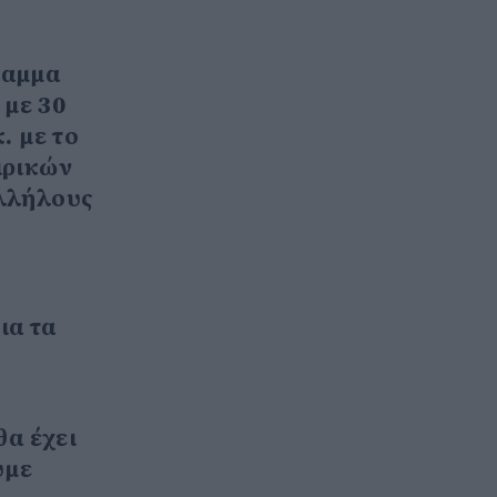
ραμμα
 με 30
. με το
ιρικών
αλλήλους
ια τα
θα έχει
υμε