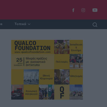
ία
Τοπικά