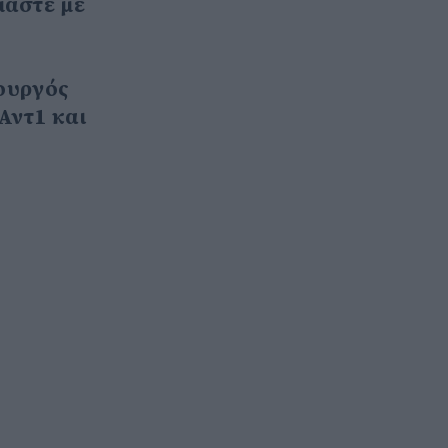
μαστε με
ουργός
Αντ1 και