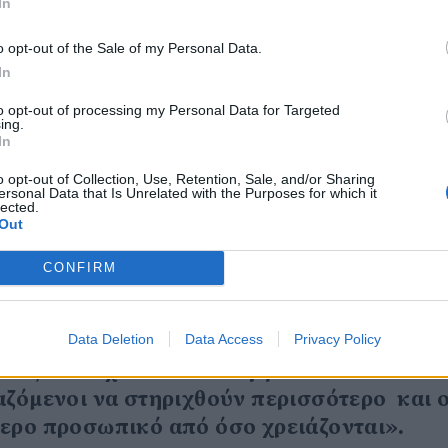
που έχει ανάγκη. Ο ξενοδόχος έχει συμβλ
In
ελάτης, ο ιατρός και μέσω τηλεϊατρικής
o opt-out of the Sale of my Personal Data.
βουλεύει και αν κρίνει πως το κρούσμα εί
In
ματοποιηθεί ο έλεγχος του κρούσματος. 
to opt-out of processing my Personal Data for Targeted
υμε ορίσει επιχειρησιακά, π.χ. στην Πάρο
ing.
ε ελάχιστες ώρες θα έχουμε τα αποτελέσμα
In
νωθεί ο ασθενής αλλού, σε μέρος ξενοδοχε
o opt-out of Collection, Use, Retention, Sale, and/or Sharing
ersonal Data that Is Unrelated with the Purposes for which it
ροι, ενώ θα παρακολουθείται ο γιατρός, ο
lected.
ασθενής θα διακομιστεί σε κάποιο νοσοκομε
Out
χεία».
CONFIRM
ιρήσεων
άρξει δουλειά για όλους. Για αυτό και η
Data Deletion
Data Access
Privacy Policy
τα ξενοδοχεία και στα εργασιακά και στο
αζόμενοι να στηριχθούν περισσότερο και ο
ερο προσωπικό από όσο χρειάζονται».