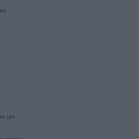
ωση
ει μια
μα γεμάτο