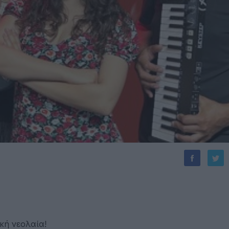
κή νεολαία!