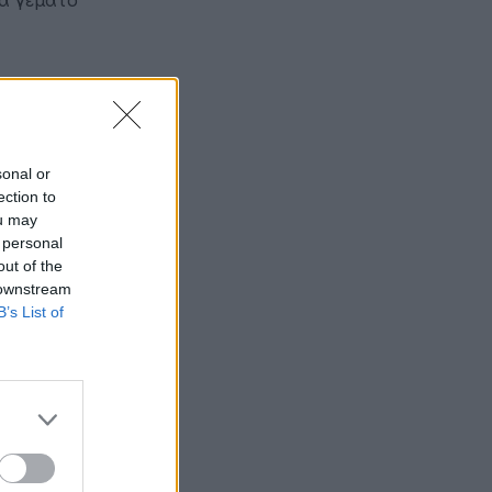
sonal or
ection to
ou may
 personal
out of the
 downstream
B’s List of
μιουργία