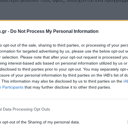
.gr -
Do Not Process My Personal Information
to opt-out of the sale, sharing to third parties, or processing of your per
formation for targeted advertising by us, please use the below opt-out s
r selection. Please note that after your opt-out request is processed y
eing interest-based ads based on personal information utilized by us or
disclosed to third parties prior to your opt-out. You may separately opt-
losure of your personal information by third parties on the IAB’s list of
. This information may also be disclosed by us to third parties on the
IA
Αλμωπίας με στόχο τη στήριξη της νεολαίας και τη δη
Participants
that may further disclose it to other third parties.
για τους νέους του τόπου μας.
l Data Processing Opt Outs
διά γεμάτη κέφι, τραγούδι και καλοκαιρινή διάθεση!.
o opt-out of the Sharing of my personal data.