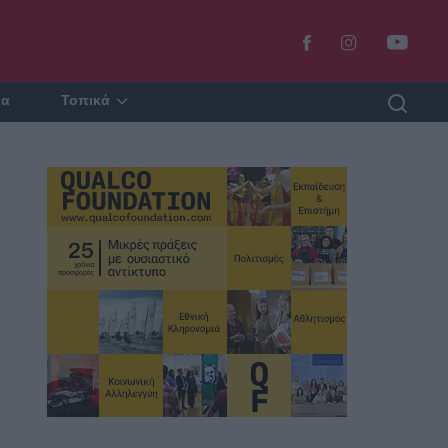
ία
Τοπικά