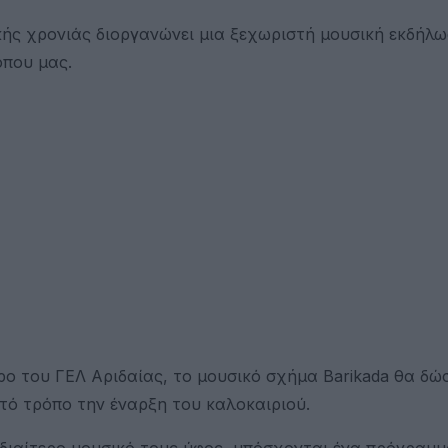
ής χρονιάς διοργανώνει μια ξεχωριστή μουσική εκδήλ
όπου μας.
ώρο του ΓΕΛ Αριδαίας, το μουσικό σχήμα Barikada θα δώσ
ό τρόπο την έναρξη του καλοκαιριού.
ο ιδιαίτερο μουσικό τους ύφος, υπόσχονται ένα πρόγραμ