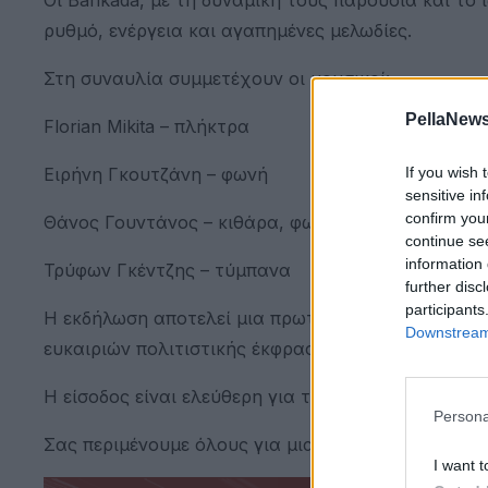
ρυθμό, ενέργεια και αγαπημένες μελωδίες.
Στη συναυλία συμμετέχουν οι μουσικοί:
PellaNews
Florian Mikita – πλήκτρα
If you wish 
Ειρήνη Γκουτζάνη – φωνή
sensitive in
confirm you
Θάνος Γουντάνος – κιθάρα, φωνή
continue se
information 
Τρύφων Γκέντζης – τύμπανα
further disc
participants
Η εκδήλωση αποτελεί μια πρωτοβουλία του Δήμου 
Downstream 
ευκαιριών πολιτιστικής έκφρασης και ψυχαγωγίας 
Η είσοδος είναι ελεύθερη για το κοινό.
Persona
Σας περιμένουμε όλους για μια όμορφη μουσική βρα
I want t