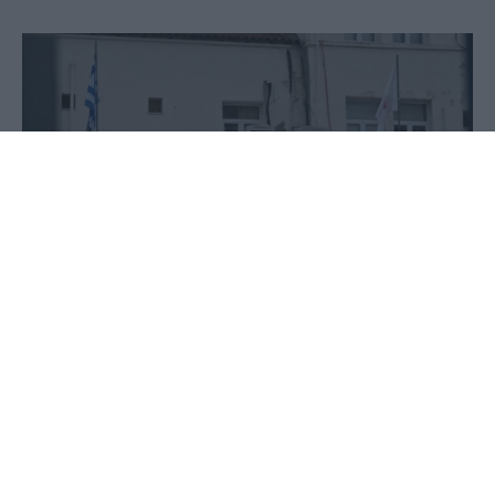
16 Ιουνίου 2026 - 10:40
PellaNews Team
Για τις συνθήκες υπό τις οποίες κατέρρευσε και
έχασε τη ζωή της η 55χρονη νοσηλεύτρια στο
Νοσοκομείο Ναυπλίου μίλησε στο MEGA ο
πρόεδρος της ΠΟΕΔΗΝ, Μιχάλης Γιαννάκος.