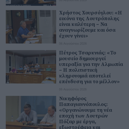
Χρήστος Χουρσόγλου: «Η
εικόνα της Λουτρόπολης
είναι καλύτερη – Να
αναγνωρίζουμε και όσα
έχουν γίνει»
06 Αυγούστου 2026
Πέτρος Τσαρκνιάς: «Το
μουσείο δημιουργεί
υπεραξία για την Αλμωπία
– Η πολιτιστική
κληρονομιά αποτελεί
επένδυση για το μέλλον»
06 Αυγούστου 2026
Νικηφόρος
Παπαγιαννόπουλος:
«Οργανώνουμε τη νέα
εποχή των Λουτρών
Πόζαρ με έργα,
εξωστρέφεια και