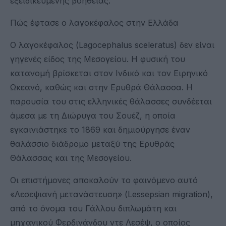
εξειδικευμένης βοήθειας.
Πώς έφτασε ο λαγοκέφαλος στην Ελλάδα
Ο λαγοκέφαλος (Lagocephalus sceleratus) δεν είναι
γηγενές είδος της Μεσογείου. Η φυσική του
κατανομή βρίσκεται στον Ινδικό και τον Ειρηνικό
Ωκεανό, καθώς και στην Ερυθρά Θάλασσα. Η
παρουσία του στις ελληνικές θάλασσες συνδέεται
άμεσα με τη Διώρυγα του Σουέζ, η οποία
εγκαινιάστηκε το 1869 και δημιούργησε έναν
θαλάσσιο διάδρομο μεταξύ της Ερυθράς
Θάλασσας και της Μεσογείου.
Οι επιστήμονες αποκαλούν το φαινόμενο αυτό
«Λεσεψιανή μετανάστευση» (Lessepsian migration),
από το όνομα του Γάλλου διπλωμάτη και
μηχανικού Φερδινάνδου ντε Λεσέψ, ο οποίος