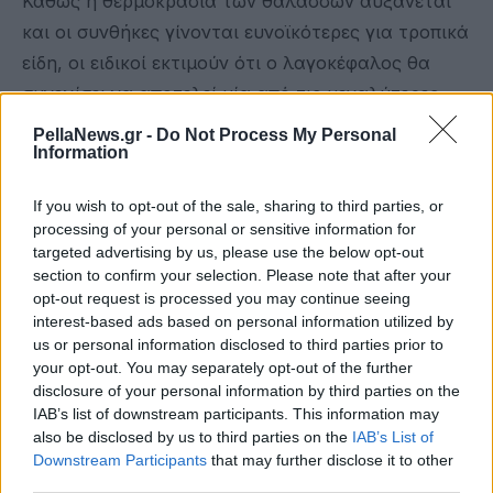
Καθώς η θερμοκρασία των θαλασσών αυξάνεται
και οι συνθήκες γίνονται ευνοϊκότερες για τροπικά
είδη, οι ειδικοί εκτιμούν ότι ο λαγοκέφαλος θα
συνεχίσει να αποτελεί μία από τις μεγαλύτερες
προκλήσεις για τις ελληνικές θάλασσες τα
PellaNews.gr -
Do Not Process My Personal
Information
επόμενα χρόνια, με τις συνέπειες να γίνονται
αισθητές τόσο στον πρωτογενή τομέα όσο και στις
If you wish to opt-out of the sale, sharing to third parties, or
παράκτιες κοινωνίες που ζουν από τη θάλασσα..
processing of your personal or sensitive information for
targeted advertising by us, please use the below opt-out
section to confirm your selection. Please note that after your
opt-out request is processed you may continue seeing
interest-based ads based on personal information utilized by
us or personal information disclosed to third parties prior to
your opt-out. You may separately opt-out of the further
disclosure of your personal information by third parties on the
IAB’s list of downstream participants. This information may
also be disclosed by us to third parties on the
IAB’s List of
Downstream Participants
that may further disclose it to other
third parties.