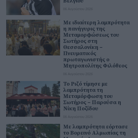
Βελγίου
06 Αυγούστου 2026
Με ιδιαίτερη λαμπρότητα
η πανήγυρις της
Μεταμορφώσεως του
Σωτήρος στη
Θεσσαλονίκη –
Πνευματικός
πρωταγωνιστής ο
Μητροπολίτης Φιλόθεος
06 Αυγούστου 2026
Το Ριζό τίμησε με
λαμπρότητα τη
Μεταμόρφωση του
Σωτήρος – Παρούσα η
Νίκη Ποζίδου
06 Αυγούστου 2026
Με λαμπρότητα εόρτασε
το Βορεινό Αλμωπίας τη