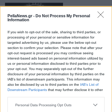
PellaNews.gr -
Do Not Process My Personal
Information
If you wish to opt-out of the sale, sharing to third parties, or
processing of your personal or sensitive information for
Δημοτικό Συμβούλιο Σκύδρας: εγκρίσεις
targeted advertising by us, please use the below opt-out
ισολογισμών προ δεκαετίας (ΕΦΑΚΠΠ) και
section to confirm your selection. Please note that after your
η έξαλλη Δήμαρχος με την Παπαδοπούλου
opt-out request is processed you may continue seeing
interest-based ads based on personal information utilized by
02 Μαΐου 2025
us or personal information disclosed to third parties prior to
your opt-out. You may separately opt-out of the further
disclosure of your personal information by third parties on the
IAB’s list of downstream participants. This information may
also be disclosed by us to third parties on the
IAB’s List of
Downstream Participants
that may further disclose it to other
third parties.
Personal Data Processing Opt Outs