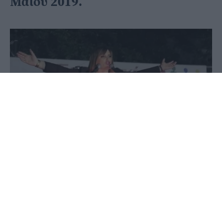
Μαΐου 2019.
26 Μαΐου 2020 - 13:26
PellaNews Team
Με αφορμή τη συμπλήρωση ενός χρόνου από τις
δημοτικές εκλογές
της 26 ης Μαΐου 2019 αισθάνομαι την ανάγκη να