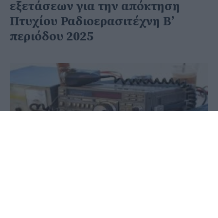
εξετάσεων για την απόκτηση
Πτυχίου Ραδιοερασιτέχνη Β’
περιόδου 2025
10 Οκτωβρίου 2025 - 09:10
PellaNews Team
«Προκήρυξη εξετάσεων για την απόκτηση