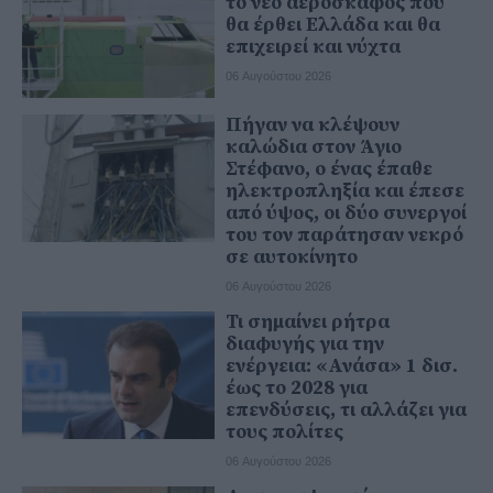
το νέο αεροσκάφος που
θα έρθει Ελλάδα και θα
επιχειρεί και νύχτα
06 Αυγούστου 2026
Πήγαν να κλέψουν
καλώδια στον Άγιο
Στέφανο, ο ένας έπαθε
ηλεκτροπληξία και έπεσε
από ύψος, οι δύο συνεργοί
του τον παράτησαν νεκρό
σε αυτοκίνητο
06 Αυγούστου 2026
Τι σημαίνει ρήτρα
διαφυγής για την
ενέργεια: «Ανάσα» 1 δισ.
έως το 2028 για
επενδύσεις, τι αλλάζει για
τους πολίτες
06 Αυγούστου 2026