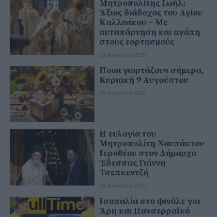
Μητροπολίτης Ιωήλ:
Άξιος διάδοχος του Αγίου
Καλλινίκου – Με
αυταπάρνηση και αγάπη
στους εορτασμούς
09 Αυγούστου 2026
Ποιοι γιορτάζουν σήμερα,
Κυριακή 9 Αυγούστου
09 Αυγούστου 2026
Η ευλογία του
Μητροπολίτη Ναυπάκτου
Ιεροθέου στον Δήμαρχο
Έδεσσας Γιάννη
Τσεπκεντζή
09 Αυγούστου 2026
Ισοπαλία στο φινάλε για
Άρη και Πανσερραϊκό