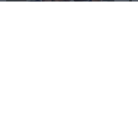
24 Ιουνίου 2025 - 16:09
PellaNews Team
Τα συγκριτικά πλεονεκτήματα της Αλμωπίας
ανέδειξε ο σεφ Θοδωρής Λαζαρίδης στο πλαίσιο
της
εκδήλωσης
της Αναπτυξιακής Πέλλας για τη
Μακεδονική Κουζίνα με τίτλο: "Μαγειρεύοντας
στις ρίζες μας". Ο κ. Λαζαρίδης με καταγωγή από
την Αλμωπία μίλησε για τα προϊόντα της
ακριτικής αυτής περιοχής καθώς και για τη
δυναμική που έχει στη μεταποίηση